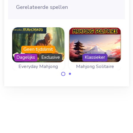
Gerelateerde spellen
Geen tijdslimit
Dagelijks
Exclusive
Klassieker
g
Everyday Mahjong
Mahjong Solitaire
Kom elke dag
Speel Mahjong
terug voor een
Solitaire met de
nieuw mahjong-
traditionele lay-
spel.
out.