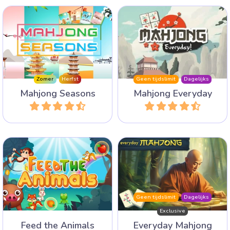
Een Mahjong Solitaire voor
Kom elke dag terug voor
alle vier de seizoenen.
een nieuw bord.
Zomer
Herfst
Geen tijdslimit
Dagelijks
Mahjong Seasons
Mahjong Everyday
Speel
Speel
Mahjong connect spel met
Kom elke dag terug voor
een twist: verbind dieren en
een nieuw mahjong-spel.
eten.
Geen tijdslimit
Dagelijks
Exclusive
Feed the Animals
Everyday Mahjong
Speel
Speel