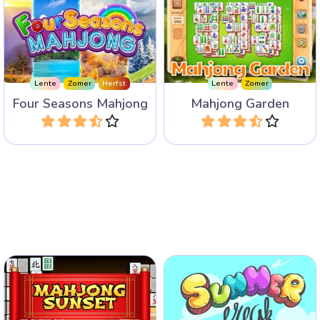
Mahjong spel met 4
Verzamel stenen in paren
seizoenen en de muziek van
en laat je bloem groeien.
Vivaldi.
Lente
Zomer
Herfst
Lente
Zomer
Four Seasons Mahjong
Mahjong Garden
Speel
Speel
Geniet van 16 mahjong
Geniet van de
solitaire lay-outs met de
zomervakantie in dit