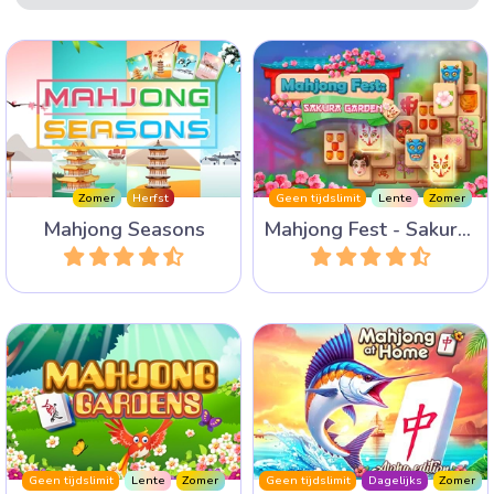
Een Mahjong Solitaire voor
Speel Mahjong en herstel
alle vier de seizoenen.
de Japanse Sakura tuin.
Zomer
Herfst
Geen tijdslimit
Lente
Zomer
Mahjong Seasons
Mahjong Fest - Sakura Garden
Speel
Speel
Speel alle stenen uit de tuin
Verzamel alle Hawaïaanse
weg om de vogels te
voorwerpen in dit dagelijks
bevrijden.
Mahjong at Home spel.
Geen tijdslimit
Lente
Zomer
Geen tijdslimit
Dagelijks
Zomer