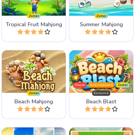
combineren.
Zomer
Zomer
Tropical Fruit Mahjong
Summer Mahjong
Speel
Speel
Verwijder alle stenen van
Geniet van zon en strand in
het strand door dezelfde
dit klassieke Mahjong spel.
stenen tegen elkaar aan te
schuiven.
Nieuw
Geen tijdslimit
Zomer
Zomer
Exclusive
Beach Mahjong
Beach Blast
Speel
Speel