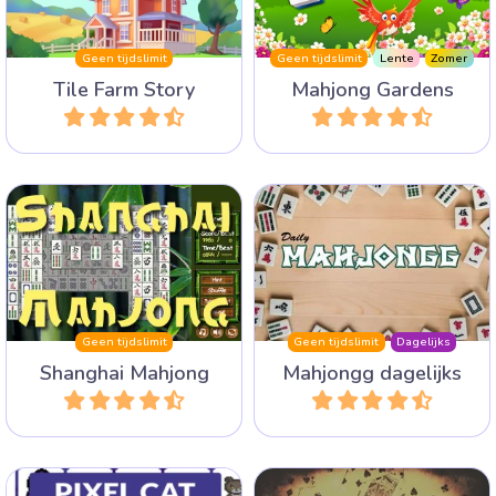
Geen tijdslimit
Geen tijdslimit
Lente
Zomer
Tile Farm Story
Mahjong Gardens
Speel
Speel
100 verschillende layouts in
Speel elke dag een
dit klassieke Shanghai
Mahjong Solitaire layout
Mahjong spel. Kies je
met een archief van 1 jaar.
favoriete layout en speel dit
klassieke spel.
Geen tijdslimit
Geen tijdslimit
Dagelijks
Shanghai Mahjong
Mahjongg dagelijks
Speel
Speel
Mahjong connect spel met
Mahjong solitaire met