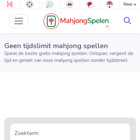
Meer
Geen tijdslimit mahjong spellen
Speel de beste gratis mahjong spellen. Ontspan, vergeet de
tijd en geniet van onze mahjong spellen zonder tijdslimiet.
Zoekterm
Tag