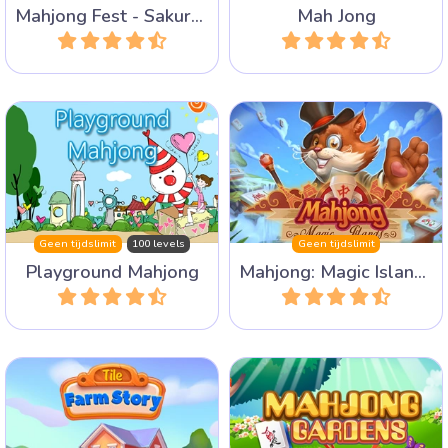
Kleurrijk Mahjongspel in de
Ontdek de magische
speeltuin met 100
plekken van de wereld in dit
verschillende layouts.
mahjong-spel.
Geen tijdslimit
100 levels
Geen tijdslimit
Playground Mahjong
Mahjong: Magic Islands
Speel
Speel
Speel alle stenen uit de tuin
Bouw je boerderij op in dit
weg om de vogels te
Mahjong Tile spel.
bevrijden.