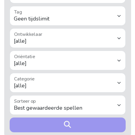
Ontwikkelaar
Oriëntatie
Categorie
Sorteer op