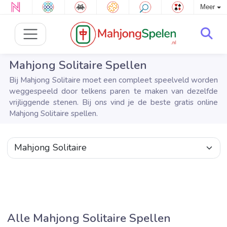
Meer
Mahjong Solitaire Spellen
Bij Mahjong Solitaire moet een compleet speelveld worden
weggespeeld door telkens paren te maken van dezelfde
vrijliggende stenen. Bij ons vind je de beste gratis online
Mahjong Solitaire spellen.
Alle Mahjong Solitaire Spellen