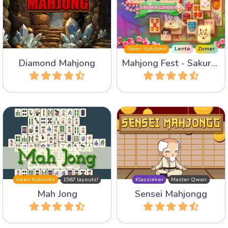
Verwijder de edelsteen-
Speel Mahjong en herstel
stenen in dit diamanten
de Japanse Sakura tuin.
mahjongspel.
Geen tijdslimit
Lente
Zomer
Diamond Mahjong
Mahjong Fest - Sakura Garden
Speel
Speel
Klassiek Mah Jong spel met
Master Qwan is nu Sensei
nu 1587 verschillende
Master in Mahjongg.
levels.
Geen tijdslimit
1587 layouts!
Klassieker
Master Qwan
Mah Jong
Sensei Mahjongg
Speel
Speel