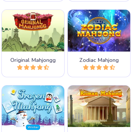
The traditional Mahjongg
300 mahjong levels met de
Solitaire game without hints
12 sterrenbeelden van de
and shuffles.
dierenriem.
Original Mahjongg
Zodiac Mahjong
Speel
Speel
Koning Winter heeft alle
Ontdek het oude Rome
mahjong stenen bevroren,
met het Colloseum, Forum
speel ze allemaal weg.
Romano en Circus Maximus.
Winter