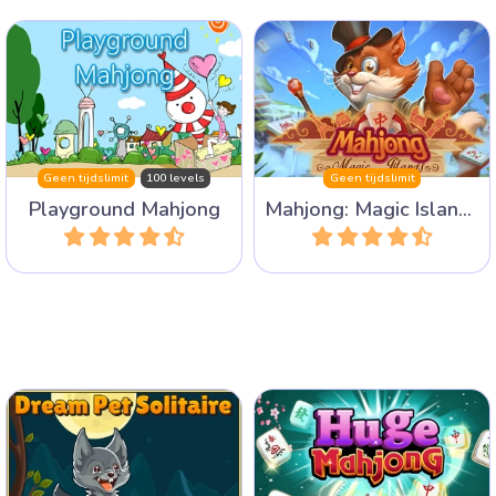
Kleurrijk Mahjongspel in de
Ontdek de magische
speeltuin met 100
plekken van de wereld in dit
verschillende layouts.
mahjong-spel.
Geen tijdslimit
100 levels
Geen tijdslimit
Playground Mahjong
Mahjong: Magic Islands
Speel
Speel
Een Mahjong Solitaire spel
Geniet van dit Dream Pet
met gigantische layouts en
solitaire spel.