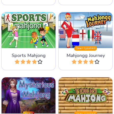
Maak een reis rond de
Speel een sportief spelletje
wereld en bezoek 50
Mahjong.
steden in dit Mahjongspel.
Geen tijdslimit
Sports Mahjong
Mahjongg Journey
Speel
Speel
Dit mahjongspel heeft 300
Speel 366 levels Tokio
layouts en 5 verschillende
Mahjong zonder tijdslimiet.
soorten stenen.
Herfst
Geen tijdslimit