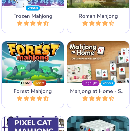
Ontdek de dieren in het bos
Verzamel alle winter-items
in dit Mahjong Solitaire spel
in dit dagelijks Mahjong at
met 100 levels.
Home spel.
Lente
Herfst
Dagelijks
Winter
Forest Mahjong
Mahjong at Home - Scandinavian Winter
Speel
Speel
Mahjong connect spel met
Mahjongg dimensions met
pixel katjes.
extra tijd.
Geen tijdslimit
Extra Time!