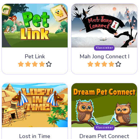
Nieuwe versie van het
Leuk Mahjong Connect spel
klassieke Mah Jong Connect
met huisdiertjes.
spel.
Klassieker
Pet Link
Mah Jong Connect I
Speel
Speel
Bijzonder Mahjong Solitaire
spel in het antieke Egypte
Geniet van dit Dream Pet
met 60 levels en speciale
Connect spel.
tijdstenen.
Klassieker
Lost in Time
Dream Pet Connect
Speel
Speel