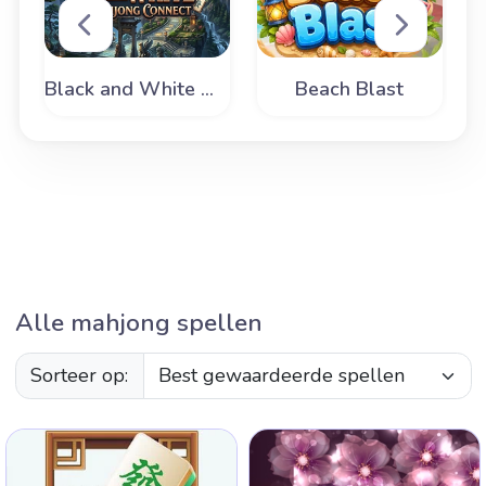
ct
Beach Blast
Trio Mahjong
Verwijder alle
Combineer 3
stenen van het
identieke vrije
strand door
mahjongstenen
dezelfde stenen
in plaats van 2
Alle mahjong spellen
tegen elkaar aan
om ze te
te schuiven.
verwijderen.
Sorteer op:
Geniet van onze mix van vijf
Klassiek 'Four Rivers'
verschillende populaire
Mahjong connect spel.
Mahjong Spelletjes