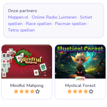
Tetris spellen
Hou je hersenen actief in dit
Verwijder alle stenen in
Mindful Mahjongspel.
mystiek bos mahjong.
Lente
Mindful Mahjong
Mystical Forest
Speel
Speel
Bevrijd de muzieknoten in
Reis rond de wereld met
dit mahjongspel vol
Luna in dit tile-spel.
muziekinstrumenten.