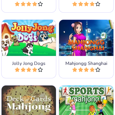
Nieuw Jolly Jong spel met
50 levels met Mahjongg
honden.
plezier in 2D of 3D.
Jolly Jong Dogs
Mahjongg Shanghai
Speel
Speel
Mahjong solitaire met
Speel een sportief spelletje
stenen met speelkaarten.
Mahjong.
Geen tijdslimit