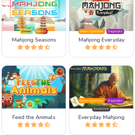
Een Mahjong Solitaire voor
Kom elke dag terug voor
alle vier de seizoenen.
een nieuw bord.
Zomer
Herfst
Geen tijdslimit
Dagelijks
Mahjong Seasons
Mahjong Everyday
Speel
Speel
Mahjong connect spel met
Kom elke dag terug voor
een twist: verbind dieren en
een nieuw mahjong-spel.
eten.
Geen tijdslimit
Dagelijks
Exclusive
Feed the Animals
Everyday Mahjong
Speel
Speel