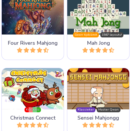
Een klassiek mahjong
Klassiek Mah Jong spel met
connect of Shisen-Sho spel
nu 1587 verschillende
met speciale stenen en een
levels.
combobonus.
Geen tijdslimit
1587 layouts!
Four Rivers Mahjong
Mah Jong
Speel
Speel
Kleurrijk kerst mahjong
Master Qwan is nu Sensei
connect spel. Verbind twee
Master in Mahjongg.
dezelfde kerst items.
Kerstmis
Klassieker
Master Qwan
Christmas Connect
Sensei Mahjongg
Speel
Speel