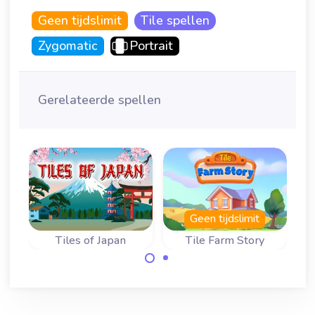
Geen tijdslimit
Tile spellen
Zygomatic
Portrait
Gerelateerde spellen
Geen tijdslimit
Tiles of Japan
Tile Farm Story
Bouw je boerderij
Geniet van dit
op in dit Mahjong
speciale Triple
Tile spel.
Mahjong spel in