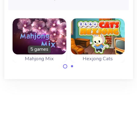
5 games
Mahjong Mix
Hexjong Cats
Grappig katten
Geniet van onze
mahjong spel met
mix van vijf
zeshoekige
verschillende
stenen.
populaire Mahjong
Spelletjes