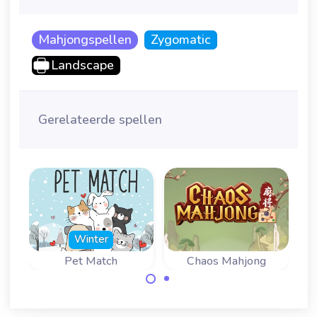
Mahjongspellen
Zygomatic
Landscape
Gerelateerde spellen
Winter
Pet Match
Chaos Mahjong
Breng orde in de
Zoek twee
chaos en verwijder