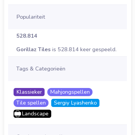
Populariteit
528.814
Gorillaz Tiles
is 528.814 keer gespeeld.
Tags & Categorieën
Klassieker
Mahjongspellen
Tile spellen
Sergiy Lyashenko
Landscape