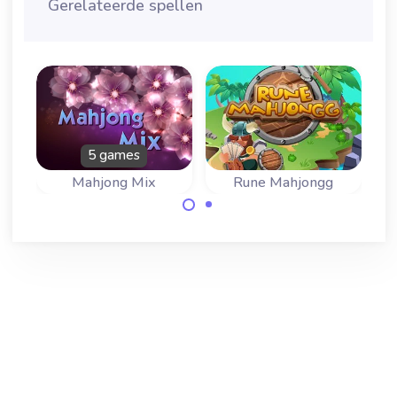
Gerelateerde spellen
5 games
Mahjong Mix
Rune Mahjongg
Geniet van onze
Verwijder de
mix van vijf
Runen en help de
verschillende
Vikingen in drie
populaire Mahjong
verschillende
Spelletjes
Mahjongspellen.