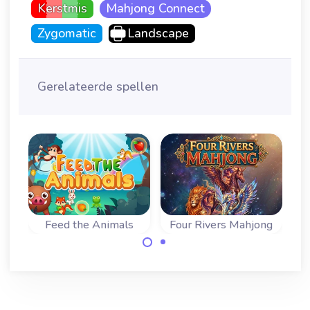
Kerstmis
Mahjong Connect
Zygomatic
Landscape
Gerelateerde spellen
i
Feed the Animals
Four Rivers Mahjong
Mahjong connect
Een klassiek
spel met een
mahjong connect
twist: verbind
of Shisen-Sho spel
dieren en eten.