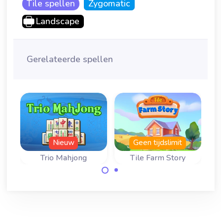
Tile spellen
Zygomatic
Landscape
Gerelateerde spellen
Nieuw
Geen tijdslimit
Trio Mahjong
Tile Farm Story
L
Bouw je boerderij
Combineer 3
op in dit Mahjong
identieke vrije
Tile spel.
mahjongstenen in
plaats van 2 om