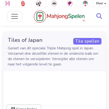
Meer
Tiles of Japan
Tile spellen
Geniet van dit speciale Triple Mahjong spel in Japan.
Verzamel drie dezelfde stenen in de onderste balk om
de stenen te verwijderen. Verwijder alle stenen om
naar het volgende level te gaan.