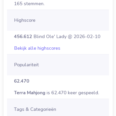
165 stemmen.
Highscore
456.612
Blind Ole' Lady @ 2026-02-10
Bekijk alle highscores
Populariteit
62.470
Terra Mahjong
is 62.470 keer gespeeld.
Tags & Categorieën