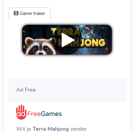
Game trailer
Verwijder advertenties
Ad Free
Wil je
Terra Mahjong
zonder