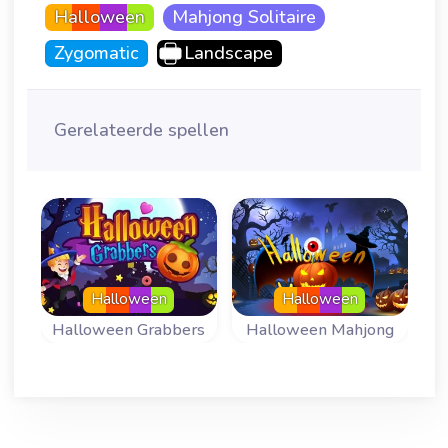
Halloween
Mahjong Solitaire
Zygomatic
Landscape
Gerelateerde spellen
Halloween
Halloween
Halloween Grabbers
Halloween Mahjong
Leuke Mahjong
Een Mahjong
variant voor
Solitaire spel voor
Halloween.
Halloween.