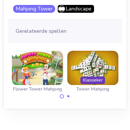
Mahjong Tower
Landscape
Gerelateerde spellen
Klassieker
ng
Flower Tower Mahjong
Tower Mahjong
R
Mahjong Solitaire
Verwijder zo snel
met torenhoge
als mogelijk alle
levels.
bloemenstenen in
dit Toren Mahjong