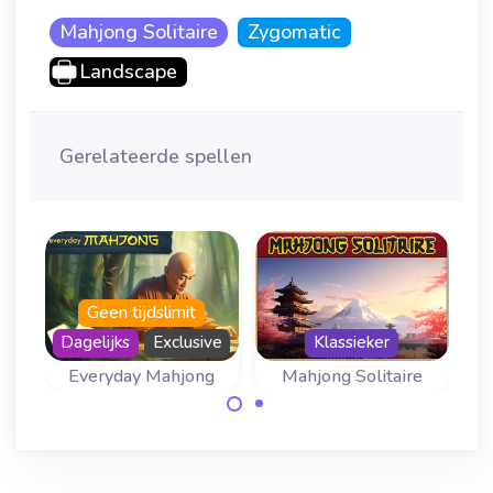
Mahjong Solitaire
Zygomatic
Landscape
Gerelateerde spellen
Geen tijdslimit
Dagelijks
Exclusive
Klassieker
g
Everyday Mahjong
Mahjong Solitaire
Kom elke dag
Speel Mahjong
terug voor een
Solitaire met de
nieuw mahjong-
traditionele lay-