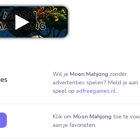
wijder advertenties
Wil je
Moon Mahjong
zonder
advertenties spelen? Meld je aan
speel op
adfreegames.nl
.
Klik om
Moon Mahjong
toe te vo
aan je favorieten.