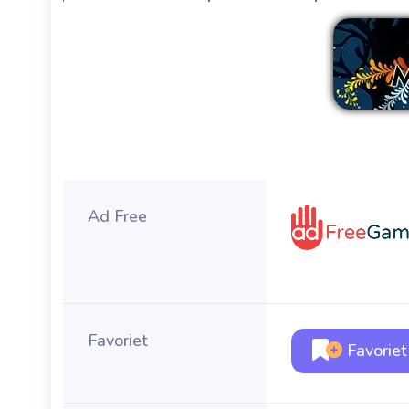
Ver
Ad Free
Favoriet
Favoriet