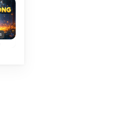
Geen tijdslimit
Dage
s
Geen tijdslimit
Dagelijks
Exclusive
g
Mahjong Everyday
Everyday Mahjon
Kom elke dag terug
Kom elke dag teru
s in
voor een nieuw bord.
voor een nieuw
mahjong-spel.