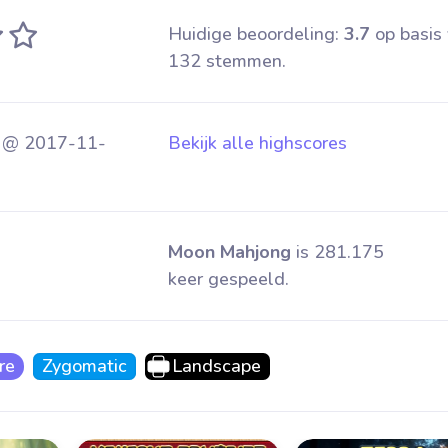
Huidige beoordeling:
3.7
op basis
132 stemmen.
a @ 2017-11-
Bekijk alle highscores
Moon Mahjong
is 281.175
keer gespeeld.
re
Zygomatic
Landscape