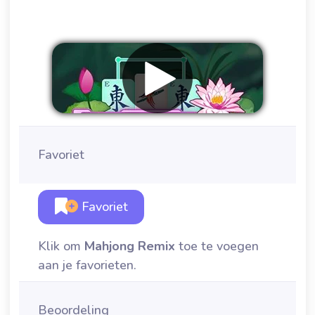
Favoriet
Favoriet
Klik om
Mahjong Remix
toe te voegen
aan je favorieten.
Beoordeling