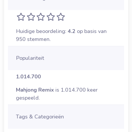
Huidige beoordeling:
4.2
op basis van
950 stemmen.
Populariteit
1.014.700
Mahjong Remix
is 1.014.700 keer
gespeeld.
Tags & Categorieën