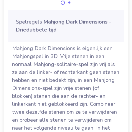
Mahjong
Mahj
Speel 40 levels in
Dimensions voor
dimension
dit zwart en witte
Spelregels
Mahjong Dark Dimensions -
de Kerst.
minuten s
Mahjong spel in 3
Driedubbele tijd
Dimensies.
Mahjong Dark Dimensions is eigenlijk een
Mahjongspel in 3D. Vrije stenen in een
normaal Mahjong-solitaire-spel zijn vrij als
ze aan de linker- of rechterkant geen stenen
hebben en niet bedekt zijn, in een Mahjong
Dimensions-spel zijn vrije stenen (of
blokken) stenen die aan de rechter- en
linkerkant niet geblokkeerd zijn. Combineer
twee dezelfde stenen om ze te verwijderen
en probeer alle stenen te verwijderen om
naar het volgende niveau te gaan. In het