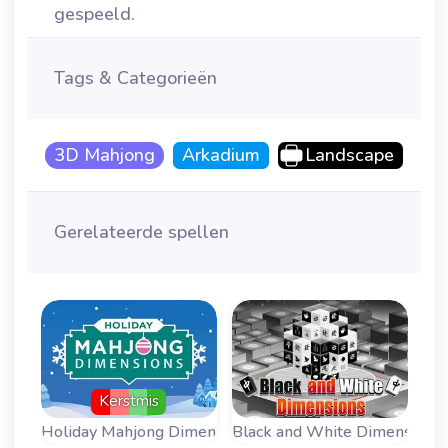
gespeeld.
Tags & Categorieën
3D Mahjong
Arkadium
Landscape
Gerelateerde spellen
Kerstmis
15 m
iday Mahjong Dimensions
Black and White Dimensions
Mahjong Dim