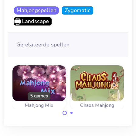
Mahjongspellen
Zygomatic
Landscape
Gerelateerde spellen
5 games
Mahjong Mix
Chaos Mahjong
Breng orde in de
Geniet van onze
chaos en verwijder
mix van vijf
alle stenen.