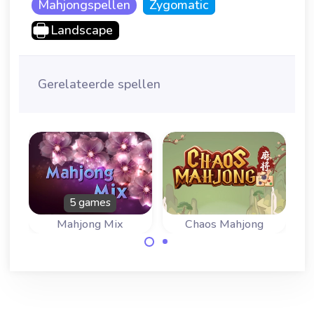
Mahjongspellen
Zygomatic
Landscape
Gerelateerde spellen
5 games
Mahjong Mix
Chaos Mahjong
Breng orde in de
Geniet van onze
chaos en verwijder
mix van vijf
alle stenen.
verschillende
populaire Mahjong