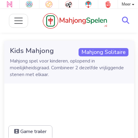
Meer
Kids Mahjong
Mahjong Solitaire
Mahjong spel voor kinderen, oplopend in
moeilijkheidsgraad. Combineer 2 dezelfde vrijliggende
stenen met elkaar.
Game trailer