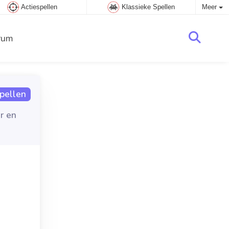
Actiespellen
Klassieke Spellen
Meer
rum
pellen
r en