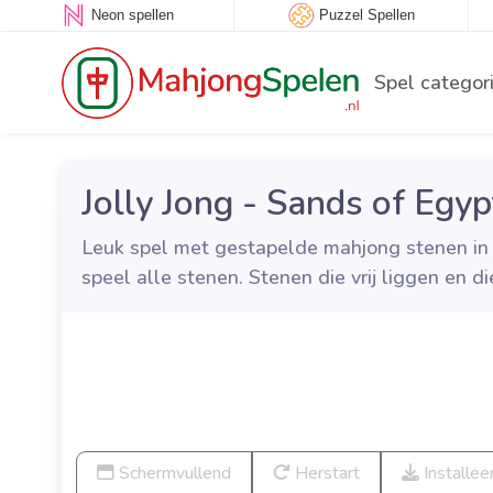
Neon spellen
Puzzel Spellen
Spel categor
Jolly Jong - Sands of Egyp
Leuk spel met gestapelde mahjong stenen in 
speel alle stenen. Stenen die vrij liggen en die
Schermvullend
Herstart
Installee