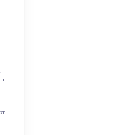
t
 je
pt