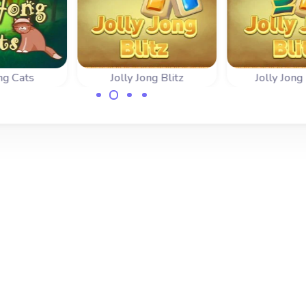
ts
Jolly Jong Blitz
Jolly Jong Blitz
 spel
Bijzonder snel mahjong
Nog een bijzonder 
spel.
mahjong spel.