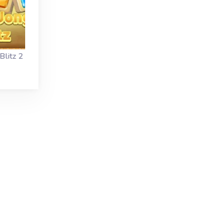
 2
Jolly Jong Dogs
Jolly Jong Butterf
snel
Nieuw Jolly Jong spel
Laat alle vlinders vri
met honden.
wegvliegen in dit Jol
Jong spel.