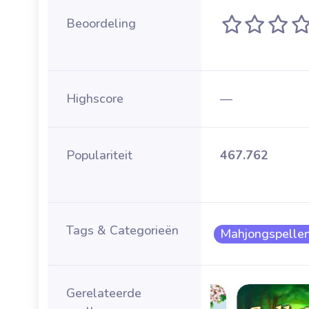
Beoordeling
Highscore
—
Populariteit
467.762
Tags & Categorieën
Mahjongspelle
Gerelateerde