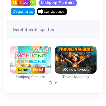
Halloween
Mahjong Solitaire
Zygomatic
Landscape
Gerelateerde spellen
nte
Zomer
Herfst
100 new layouts
ra Garden
Mahjong Seasons
Travel Mahjong
Een Mahjong
Reis ron de
Solitaire voor alle
wereldrond naar
vier de seizoenen.
10 verschillende