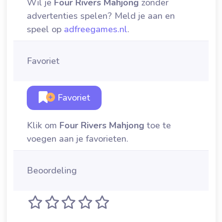
Wil je
Four Rivers Mahjong
zonder
advertenties spelen? Meld je aan en
speel op
adfreegames.nl
.
Favoriet
Favoriet
Klik om
Four Rivers Mahjong
toe te
voegen aan je favorieten.
Beoordeling