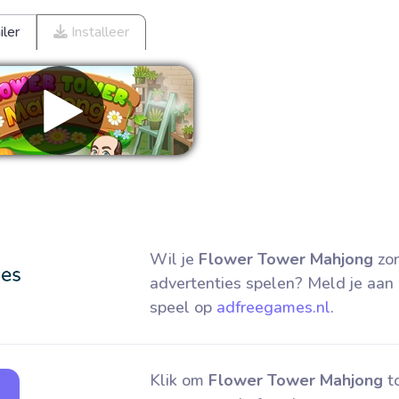
ler
Installeer
wijder advertenties
Wil je
Flower Tower Mahjong
zo
advertenties spelen? Meld je aan
speel op
adfreegames.nl
.
Klik om
Flower Tower Mahjong
to