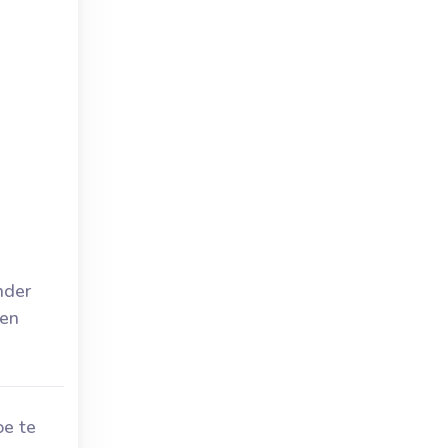
nder
 en
e te