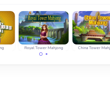
ng
Royal Tower Mahjong
China Tower Mah
e met
Kun jij de 40
Prachtig Mahjon
ls.
ontzettende grote
Tower spel met
koninklijke Mahjong
klassieke Chines
Torens ontmantelen?
torens.