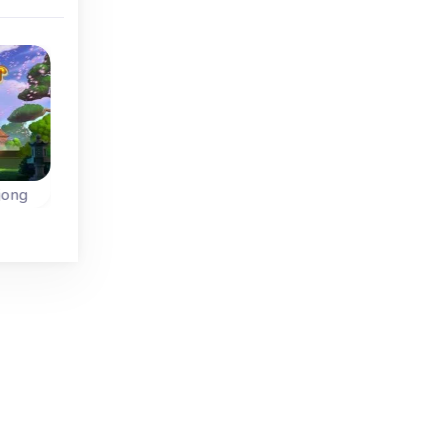
Klassieker
jong
Japan Castle Mahjong
Tower Mahjong
Mahjong Solitaire m
Verwijder alle Japanse
g
torenhoge levels.
Mahjong Torens in 40
levels.
e