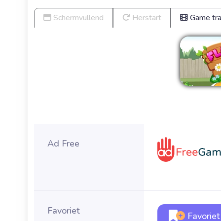
Schermvullend
Herstart
Game trai
Ver
Ad Free
Favoriet
Favoriet