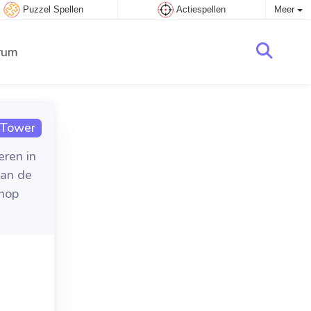
Puzzel Spellen
Actiespellen
Meer
rum
 Tower
eren in
aan de
knop