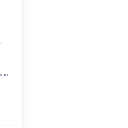
e
 van