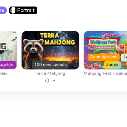
re
Portrait
Geen tijdslimit
L
agelijks
100 new layouts
Zomer
yday
Terra Mahjong
Mahjong Fest - Saku
erug
Speel Mahjong e
100 nieuwe layouts in
ord.
herstel de Japan
dit op de aarde
Sakura tuin.
geinspireerde
mahjongspel.