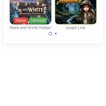
Nieuw
Hersteld
i
Black and White Mahjong Connect
Jungle Link
F
Speel dit Mahjong
Een Mahjong
Link spel in de
Connect-spel met
Jungle.
een leuke twist
met zwart en
witte stenen