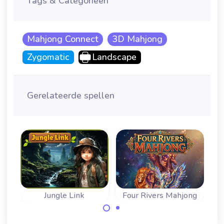
Tags & Categorieën
Mahjong Connect
3D Mahjong
Zygomatic
Landscape
Gerelateerde spellen
t
Jungle Link
Four Rivers Mahjong
Speel dit Mahjong