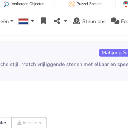
Verborgen Objecten
Puzzel Spellen
ieën
Steun ons
Fo
Mahjong Sol
che stijl. Match vrijliggende stenen met elkaar en spee
ler
Installeer