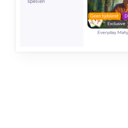
spellen
Geen tijdslimit
D
outs
Zomer
Herfst
Exclusive
ong
Mahjong Seasons
Everyday Mah
Een Mahjong Solitaire
Kom elke dag t
outs in
voor alle vier de
voor een nie
rde
seizoenen.
mahjong-spel
rde
l.