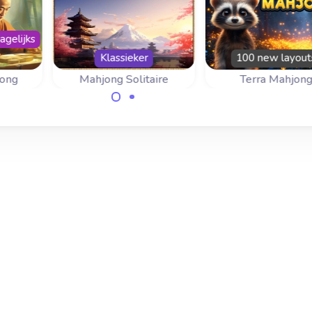
agelijks
Klassieker
100 new layout
jong
Mahjong Solitaire
Terra Mahjon
erug
Speel Mahjong
100 nieuwe layout
uw
Solitaire met de
dit op de aarde
.
traditionele lay-out.
geinspireerde
mahjongspel.