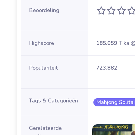
Beoordeling
Highscore
185.059
Tika 
Populariteit
723.882
Tags & Categorieën
Mahjong Solitai
Gerelateerde