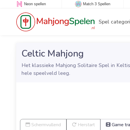
Neon spellen
Match 3 Spellen
Spel categor
Celtic Mahjong
Het klassieke Mahjong Solitaire Spel in Keltis
hele speelveld leeg.
Schermvullend
Herstart
Game trai