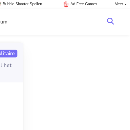
Bubble Shooter Spellen
Ad Free Games
Meer
rum
itaire
l het