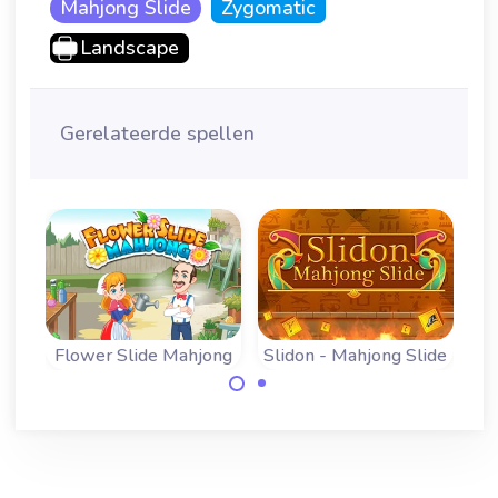
Mahjong Slide
Zygomatic
Landscape
Gerelateerde spellen
Flower Slide Mahjong
Slidon - Mahjong Slide
Go
50 verschillende
Los de Mahjong
levels om
schuifpuzzel in zo
bloemenstenen te
min mogelijk
laten botsen.
beurten op.