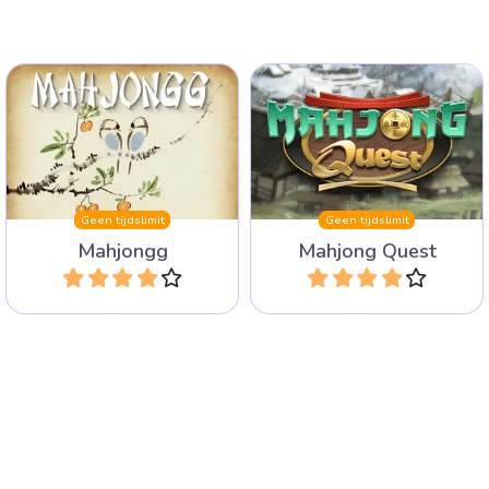
Gebruik een hele reeks
300 verschillende Mahjongg
speciale stenen om listige
Solitaire layouts om te
Mahjong-puzzels op te
spelen.
lossen.
Geen tijdslimit
Geen tijdslimit
Mahjongg
Mahjong Quest
Speel
Speel
Verwijder alle het
Mahjong Fortuna 2, Mahjong
speelgoed in dit mahjongg
variant van Zylom.
spel.