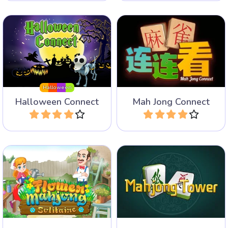
Verbind twee dezelfde
Nieuwe versie van het
halloween items met elkaar
klassieke Mahjong Connect
en verwijder ze zo snel
spel: verbind twee dezelfde
mogelijk.
stenen.
Halloween
Halloween Connect
Mah Jong Connect
Speel
Speel
Leuk en kleurrijk Mahjong
Mahjong Solitaire met
spel met heel veel
enorme torenhoge levels.
bloemen.