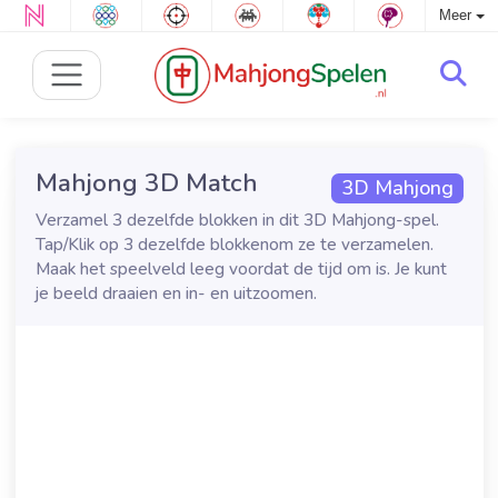
Meer
Mahjong 3D Match
3D Mahjong
Verzamel 3 dezelfde blokken in dit 3D Mahjong-spel.
Tap/Klik op 3 dezelfde blokkenom ze te verzamelen.
Maak het speelveld leeg voordat de tijd om is. Je kunt
je beeld draaien en in- en uitzoomen.