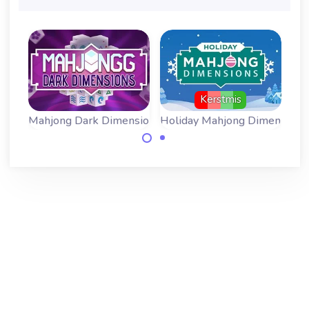
Kerstmis
 extra tijd
Mahjong Dark Dimensions - Driedubbele tijd
Holiday Mahjong Dimensions
Mah
Mahjong
Mahjong Dark
Dimensions voor
Dimensions met
de Kerst.
drie keer zoveel
tijd.