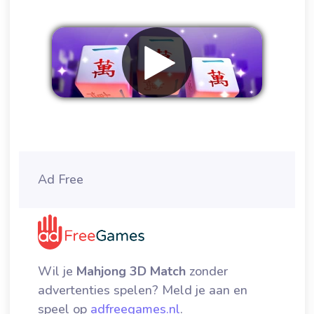
Verwijder advertenties
Ad Free
Wil je
Mahjong 3D Match
zonder
advertenties spelen? Meld je aan en
speel op
adfreegames.nl
.