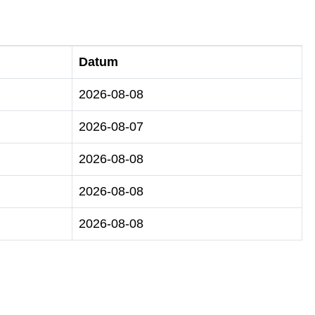
Datum
2026-08-08
2026-08-07
2026-08-08
2026-08-08
2026-08-08